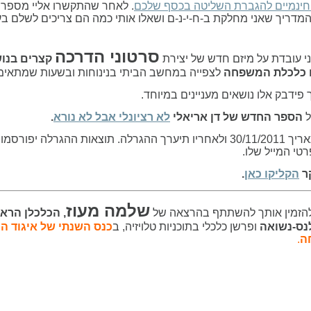
חינמיים להגברת השליטה בכסף שלכם
. לאחר שהתקשרו אליי מספר 
מדריך שאני מחלקת ב-ח-י-נ-ם ושאלו אותי כמה הם צריכים לשלם בעבו
סרטוני הדרכה
אני עובדת על מיזם חדש של יצירת
קצרים בנוש
 כלכלת המשפחה
לצפייה במחשב הביתי בנינוחות ובשעות שמתאימ
ידבק אלו נושאים מעניינים במיוחד.
ל
הספר החדש של דן אריאלי
לא רציונלי אבל לא נורא
.
ת ההגרלה יפורסמו ב
טי המייל שלו.
ר
הקליקו כאן
.
שלמה מעוז
 להזמין אותך להשתתף בהרצאה של
, הכלכלן הרא
ס-נשואה
ופרשן כלכלי בתוכניות טלויזיה, ב
כנס השנתי של איגוד ה
ה
.