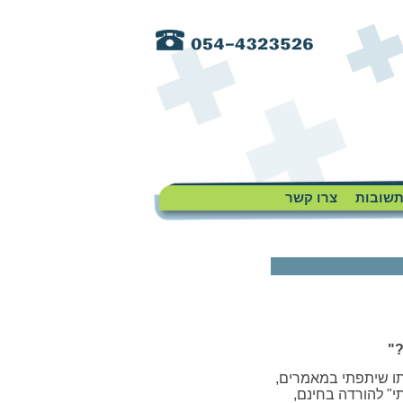
תשובות
צרו קשר
?"
תו שיתפתי במאמרים,
י" להורדה בחינם,